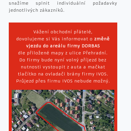
snažíme splnit individuální požadavky
jednotlivých zákazníků.
Vážení obchodní přátelé,
dovolujeme si Vás informovat o
změně
vjezdu do areálu firmy DORBAS
dle přiložené mapy z ulice Přehradní.
Do firmy bude nyní volný příjezd bez
nutnosti vystoupit z auta a mačkat
tlačítko na ovladači brány firmy IVOS.
Průjezd přes firmu IVOS nebude možný.